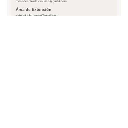
mesadeentradafcmunse@gmail.com
Área de Extensión
extensionfcmunse@gmail.com
Área de Concursos
concursos.fcm.unse@gmail.com
Ingreso Medicina
ingresomedicina@unse.edu.ar
Área Sistemas
Informáticafcmunse@gmail.com
Dirección Postal
Calle Reforma del 18 N° 1234
CP 4200 -
Santiago del Estero
republica argentina
Cantidad
a