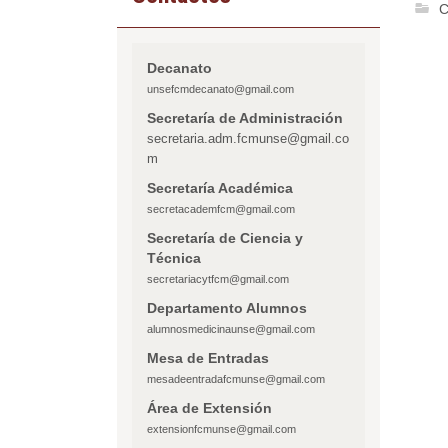
C
Decanato
unsefcmdecanato@gmail.com
Secretaría de Administración
secretaria.adm.fcmunse@gmail.co
m
Secretaría Académica
secretacademfcm@gmail.com
Secretaría de Ciencia y
Técnica
secretariacytfcm@gmail.com
Departamento Alumnos
alumnosmedicinaunse@gmail.com
Mesa de Entradas
mesadeentradafcmunse@gmail.com
Área de Extensión
extensionfcmunse@gmail.com