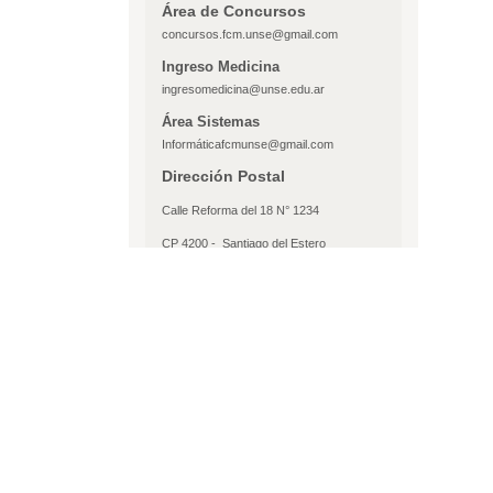
Área de Concursos
concursos.fcm.unse@gmail.com
Ingreso Medicina
ingresomedicina@unse.edu.ar
Área Sistemas
Informáticafcmunse@gmail.com
Dirección Postal
Calle Reforma del 18 N° 1234
CP 4200 -
Santiago del Estero
republica argentina
Conta
38